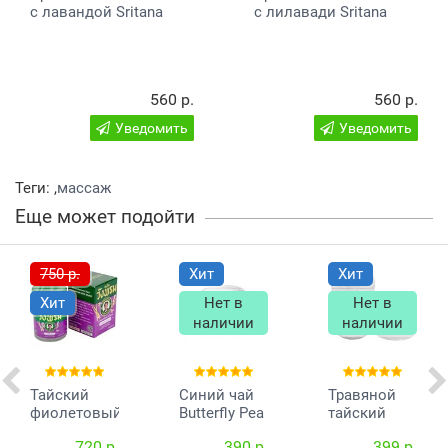
с лавандой Sritana
с лилавади Sritana
560 р.
560 р.
Уведомить
Уведомить
Теги:
,
массаж
Еще может подойти
750 р.
Хит
Хит
Хит
Нет в
Нет в
наличии
наличии
Тайский
Синий чай
Травяной
фиолетовый
Butterfly Pea
тайский
бальзам с
Tea
ингалятор
720 р.
390 р.
399 р.