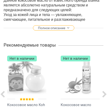
Данное кокосовое масло от известного бренда Банна
является абсолютно натуральным средством и
предназначено для следующих целей:
Уход за кожей лица и тела — увлажняющее,
смягчающее, питательное и разглаживающее
действие, используется как самостоятельное средство
Полное описание
или в качестве добавки в косметические маски;
Уход за волосами — питание, восстановление,
придание волоскам блеска;
Снятие макияжа, в том числе с нежной кожи вокруг
Рекомендуемые товары
глаз;
Лечение потертостей, солнечных ожогов, опрелостей,
трещин, раздражений;
Нет в наличии
Нет в наличии
Защита кожи и волос от неблагоприятных воздействий
окружающей среды (солнца, ветра, мороза);
Получение ровного и красивого загара;
Многие применяют
кокосовое масло
для
расслабляющего массажа, после которого
расслабляются мышцы, успокаивается нервная
система, а нежный состав масла Банна делает кожу
свежей и бархатистой.
На бутылочке производитель нерафинированного
Кокосовое масло Koh
Кокосовое масло
кокосового масла указывает – 100% натуральный