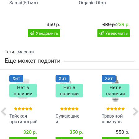
Samui(50 мл)
Organic Otop
продукт, который можно и нужно использовать в пищу.
Употребление кокосового масла в оздоровительных
целях (2 столовые ложки натощак) поможет
нормализовать работу пищеварительного тракта.
350 р.
380 р.
239 р.
Сторонники здорового образа жизни рекомендуют при
Уведомить
Уведомить
жарке, для заправки салатов итд. использовать только
нерафинированное кокосовое масло, как самое
полезное для человека.
Теги:
,
массаж
Объем:
100 мл.
Еще может подойти
Производство:
Banna
, Таиланд.
Хит
Хит
Хит
Нет в
Нет в
Нет в
наличии
наличии
наличии
Тайская
Сужающие
Травяной
противогрибковая
и
шампунь
мазь Hamar
противовоспалительные
Джинда
320 р.
350 р.
550 р.
82
шарики для
женщин