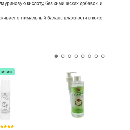
ауриновую кислоту, без химических добавок, и
живает оптимальный баланс влажности в коже.
аличии
Нет
Коко
Dii 2