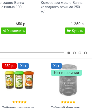
е масло Banna
Кокосовое масло Banna
о отжима 100
холодного отжима 250
мл.
650 р.
1 250 р.
Уведомить
Купить
350 р.
Хит
Хит
Хи
Нет в наличии
Не
Тайские травяные
Тайский бальзам
Тайс