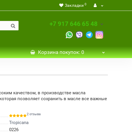
0
Закладки
+7 917 646 65 48
Корзина
покупок
: 0
соким качеством, в производстве масла
 которая позволяет сохранить в масле все важные
2 отзыва
Tropicana
0226