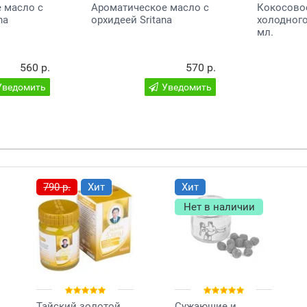
 масло с
Ароматическое масло с
Кокосово
na
орхидеей Sritana
холодног
мл.
560 р.
570 р.
Уведомить
Уведомить
790 р.
Хит
Хит
Нет в наличии
Тайский золотой
Сужающие и