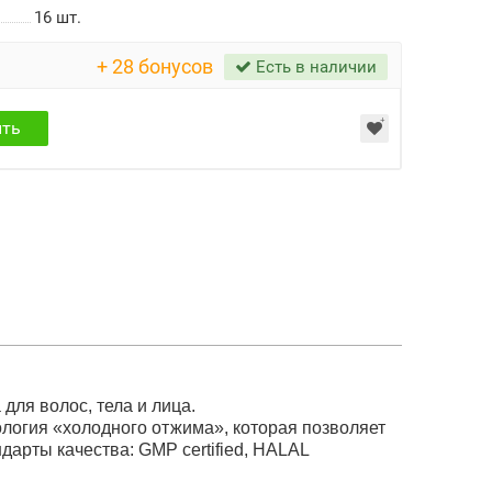
16
шт.
+ 28 бонусов
Есть в наличии
ить
для волос, тела и лица.
ология «холодного отжима», которая позволяет
арты качества: GMP certified, HALAL