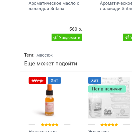
Ароматическое масло с
Ароматическое
лавандой Sritana
лилавади Srita
560 р.
Уведомить
Теги:
,
массаж
Еще может подойти
699 р.
Хит
Хит
Нет в наличии
Натуральные
Эмульсия