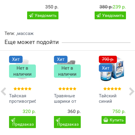
350 р.
380 р.
239 р.
Уведомить
Уведомить
Теги:
,
массаж
Еще может подойти
Хит
Хит
790 р.
Нет в
Нет в
Хит
наличии
наличии
Тайская
Травяные
Тайский
противогрибковая
шарики от
синий
мазь Hamar
кашля
бальзам
320 р.
360 р.
750 р.
82
Makham
Wang Prom
Pom
50 гр
Купить
Предзаказ
Предзаказ