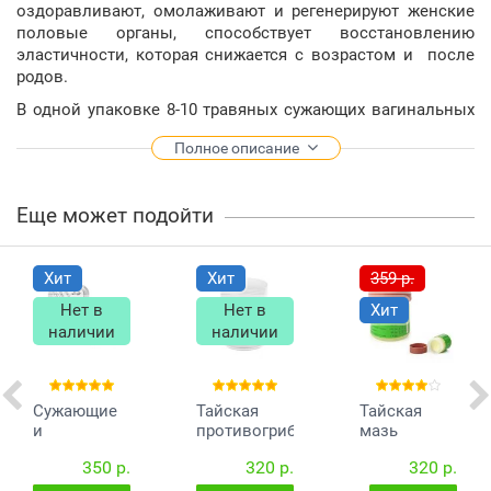
оздоравливают, омолаживают и регенерируют женские
половые органы, способствует восстановлению
эластичности, которая снижается с возрастом и после
родов.
В одной упаковке 8-10 травяных сужающих вагинальных
таблеток-шариков для женщин.
Полное описание
Натуральный состав шариков: смесь угля бамбука,
Manjakani(или «Дуб галлов») и Pueraria Mirifica
(омолаживающий женский огранизм растение пуэрария
Еще может подойти
мирифика).
Свойства травяных шариков:
Хит
Хит
359 р.
Сокращение, сужение интимных мыщц женщины –
Нет в
Нет в
Хит
эффект «девственности»
наличии
наличии
Устранение неприятных запахов
Уменьшение болезненности при менструации
За счет антибактериальных и
противогрибковых свойств профилактика и
Сужающие
Тайская
Тайская
лечение молочницы и инфекционных заболеваний
и
противогрибковая
мазь
противовоспалительные
мазь Hamar
против
Похожими свойствами сужения и очищения обладает и
350 р.
320 р.
320 р.
шарики для
82
псориаза и
так называемая палоЧКА для женщин, представленная в
женщин
заболеваний