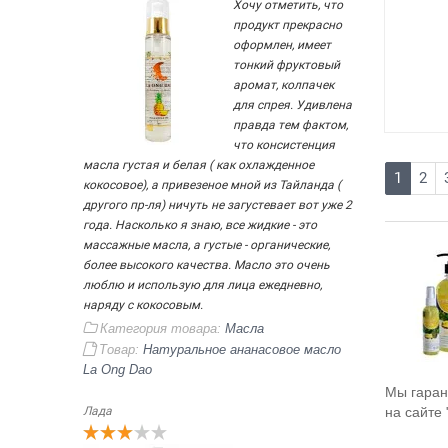
Хочу отметить, что
продукт прекрасно
оформлен, имеет
тонкий фруктовый
аромат, колпачек
для спрея. Удивлена
правда тем фактом,
что консистенция
масла густая и белая ( как охлажденное
1
2
кокосовое), а привезеное мной из Тайланда (
другого пр-ля) ничуть не загустевает вот уже 2
года. Насколько я знаю, все жидкие - это
массажные масла, а густые - органические,
более высокого качества. Масло это очень
люблю и использую для лица ежедневно,
наряду с кокосовым.
Категория товара:
Масла
Товар:
Натуральное ананасовое масло
La Ong Dao
Мы гаран
Лада
на сайте