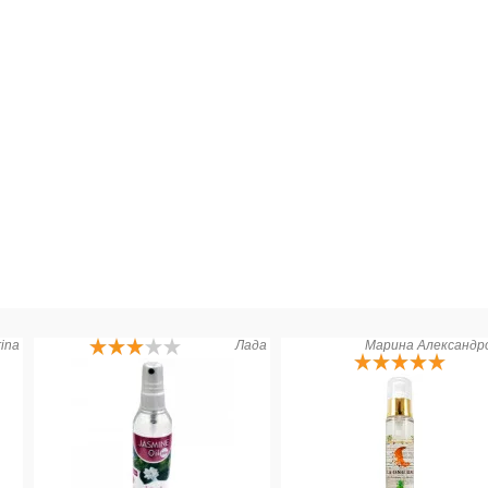
rina
Лада
Марина Александр