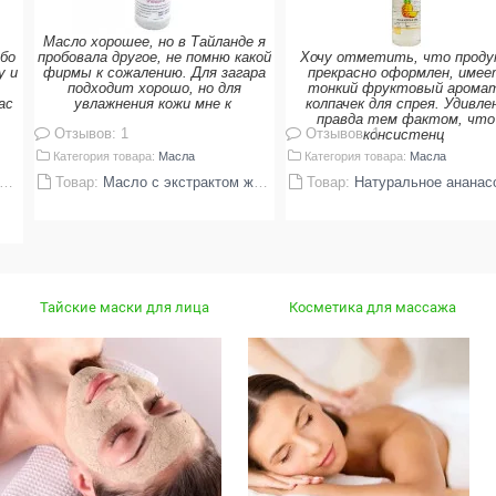
Масло хорошее, но в Тайланде я
бо
пробовала другое, не помню какой
Хочу отметить, что проду
у и
фирмы к сожалению. Для загара
прекрасно оформлен, имее
подходит хорошо, но для
тонкий фруктовый арома
Мас
увлажнения кожи мне к
колпачек для спрея. Удивле
правда тем фактом, что
Отзывов: 1
Отзывов: 1
консистенц
Категория товара:
Масла
Категория товара:
Масла
Товар:
Масло с экстрактом жасмина Natural(120 мл)
Товар:
Натуральное ананасовое масло La Ong
Тайские маски для лица
Косметика для массажа