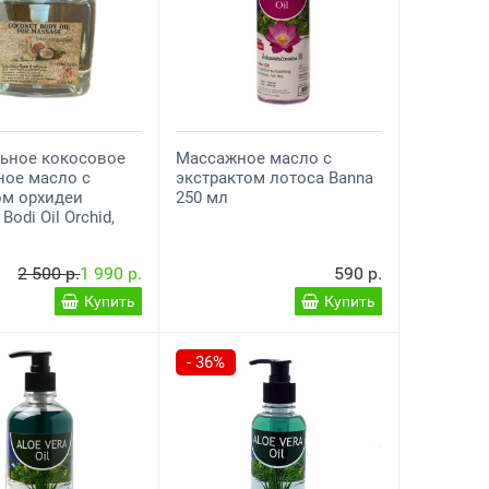
ьное кокосовое
Массажное масло с
ное масло с
экстрактом лотоса Banna
ом орхидеи
250 мл
Bodi Oil Orchid,
2 500 р.
1 990 р.
590 р.
Купить
Купить
- 36%