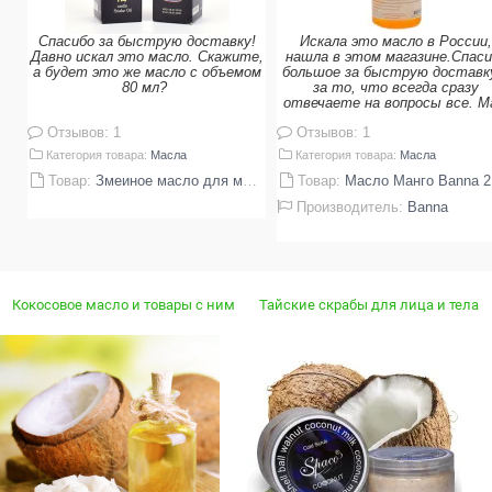
Спасибо за быструю доставку!
Искала это масло в России,
Давно искал это масло. Скажите,
нашла в этом магазине.Спаси
а будет это же масло с объемом
большое за быструю доставк
80 мл?
за то, что всегда сразу
отвечаете на вопросы все. 
Отзывов: 1
Отзывов: 1
Категория товара:
Масла
Категория товара:
Масла
Товар:
Змеиное масло для массажа 50 мл.
Товар:
Масло Манго Banna 250 мл
Производитель:
Banna
Кокосовое масло и товары с ним
Тайские скрабы для лица и тела