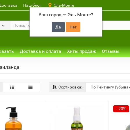
Доставка
Наш блог
Эль-Монте
Ваш город —
Эль-Монте
?
казать
Доставка и оплата
Хиты продаж
Отзывы
Таиланда
Сортировка:
- 20%