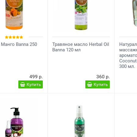
Манго Banna 250
Травяное масло Herbal Oil
Натурал
Banna 120 мл
массаж
аромат
Coconut 
300 мл.
499 р.
360 р.
Купить
Купить