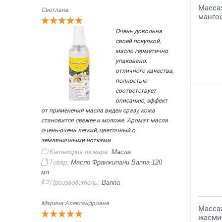
Масса
Светлана
мангос
Очень довольна
своей покупкой,
масло герметично
упаковано,
отличного качества,
полностью
соответствует
описанию, эффект
от применения масла виден сразу, кожа
становится свежее и моложе. Аромат масла
очень-очень легкий, цветочный с
земляничными нотками.
Категория товара:
Масла
Товар:
Масло Франжипани Banna 120
мл
Производитель:
Banna
Марина Александровна
Масса
жасмин