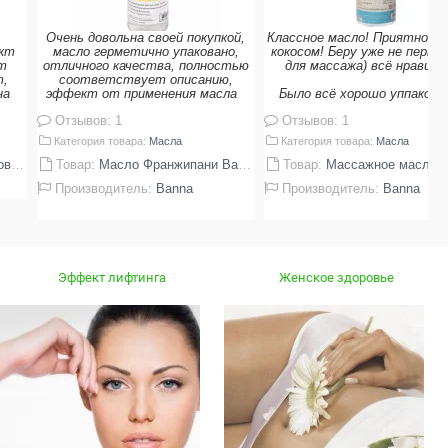
Очень довольна своей покупкой,
Классное масло! Приятно п
кт
масло герметично упаковано,
кокосом! Беру уже не первы
т
отличного качества, полностью
для массажа) всё нравитс
т,
соответствует описанию,
на
эффект от применения масла
Было всё хорошо уппакова
Отзывов: 1
Отзывов: 1
Категория товара:
Масла
Категория товара:
Масла
 Dao
Товар:
Масло Франжипани Banna 120 мл
Товар:
Массажное масло кокос Banna 25
Производитель:
Banna
Производитель:
Banna
Эффект лифтинга
Женское здоровье