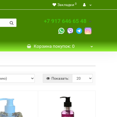
0
Закладки
+7 917 646 65 48
Корзина
покупок
: 0
Показать: