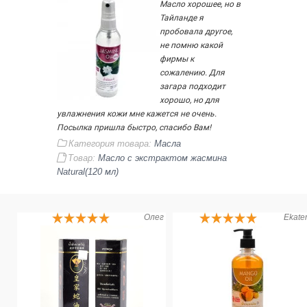
Масло хорошее, но в
Тайланде я
пробовала другое,
не помню какой
фирмы к
сожалению. Для
загара подходит
хорошо, но для
увлажнения кожи мне кажется не очень.
Посылка пришла быстро, спасибо Вам!
Категория товара:
Масла
Товар:
Масло с экстрактом жасмина
Natural(120 мл)
Олег
Ekate