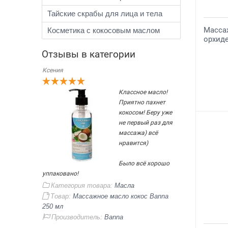
Тайские скрабы для лица и тела
Масса
Косметика с кокосовым маслом
орхиде
Отзывы в категории
Ксения
Классное масло!
Приятно пахнет
кокосом! Беру уже
не первый раз для
массажа) всё
нравится)
Было всё хорошо
уппаковано!
Категория товара:
Масла
Товар:
Массажное масло кокос Banna
250 мл
Производитель:
Banna