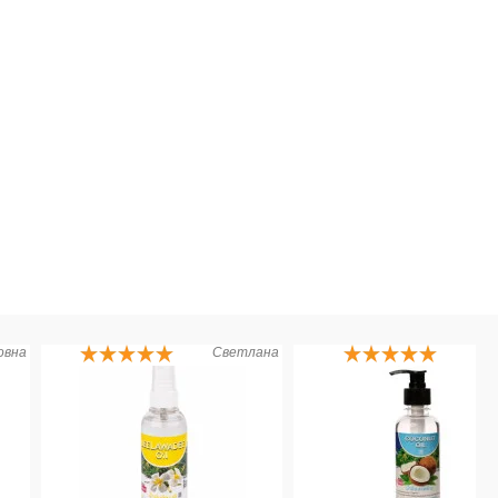
овна
Светлана
К