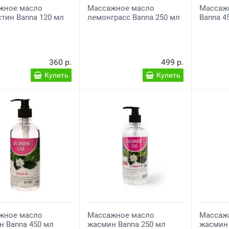
жное масло
Массажное масло
Массаж
тин Banna 120 мл
лемонграсс Banna 250 мл
Banna 4
360 р.
499 р.
Купить
Купить
жное масло
Массажное масло
Массаж
 Banna 450 мл
жасмин Banna 250 мл
жасмин 