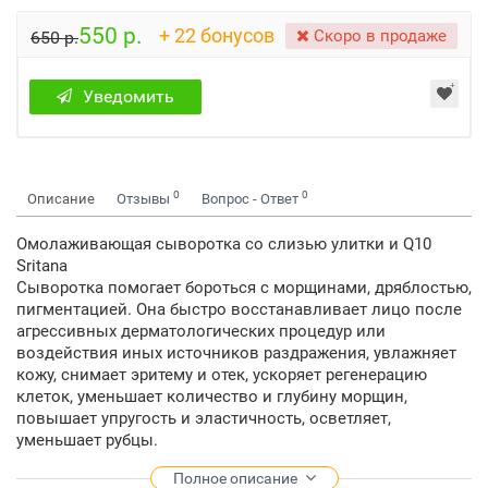
550 р.
+ 22 бонусов
Скоро в продаже
650 р.
Уведомить
0
0
Описание
Отзывы
Вопрос - Ответ
Омолаживающая сыворотка со слизью улитки и Q10
Sritana
Сыворотка помогает бороться с морщинами, дряблостью,
пигментацией. Она быстро восстанавливает лицо после
агрессивных дерматологических процедур или
воздействия иных источников раздражения, увлажняет
кожу, снимает эритему и отек, ускоряет регенерацию
клеток, уменьшает количество и глубину морщин,
повышает упругость и эластичность, осветляет,
уменьшает рубцы.
Способ применения: на очищенную кожу лица и шеи
Полное описание
наносить круговыми движениями 2 раза в день.