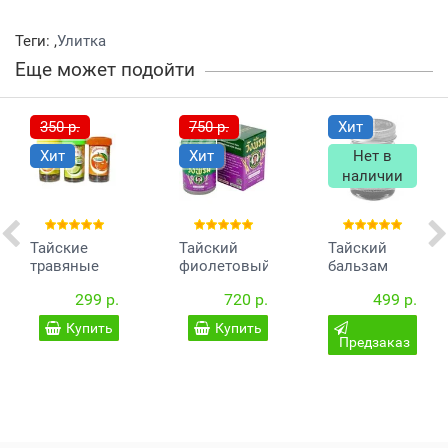
Теги:
,
Улитка
Еще может подойти
350 р.
750 р.
Хит
Хит
Хит
Нет в
наличии
Тайские
Тайский
Тайский
травяные
фиолетовый
бальзам
шарики от
бальзам с
Banna на
299 р.
720 р.
499 р.
кашля
лемонграссом
основе яда
Wang Prom
кобры 50 гр.
Купить
Купить
50 гр
Предзаказ