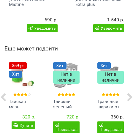
Mistine
Extra plus
690 р.
1 540 р.
Уведомить
Уведомить
Еще может подойти
359 р.
Хит
Хит
Хит
Нет в
Нет в
наличии
наличии
Тайская
Тайский
Травяные
мазь
зеленый
шарики от
против
бальзам
кашля
320 р.
720 р.
360 р.
псориаза и
Wang Prom
Makham
заболеваний
50 гр.
Pom
Купить
кожи 29А
Предзаказ
Предзаказ