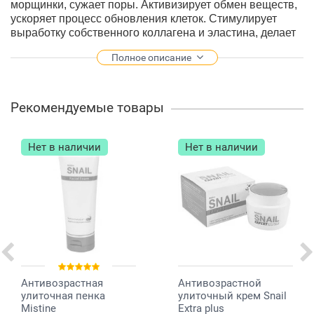
морщинки, сужает поры. Активизирует обмен веществ,
ускоряет процесс обновления клеток. Стимулирует
выработку собственного коллагена и эластина, делает
кожу мягкой и упругой.
Полное описание
Состав:
секрет улитки, коллаген, эластин, фермент
протеаза, гликолевая кислота, аллантоин, хитозан,
витамины А, С, Е, В6 и В12.
Рекомендуемые товары
Способ применения:
наложить маску на очищенное
лицо, аккуратно разгладить до плотного прилегания,
оставить на 20 минут. Бережно снять маску. После-
Нет в наличии
Нет в наличии
смыть остатки теплой водой.
Объем:
38 мл.
Производство:
Таиланд.
Антивозрастная
Антивозрастной
улиточная пенка
улиточный крем Snail
Mistine
Extra plus