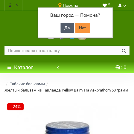
0
Помона
Ваш город —
Помона
?
+7 917 646 65 48
Каталог
: 0
Тайские бальзамы
Желтый бальзам из Таиланда Yellow Balm Tra Aekprathom 50 грамм
- 24%