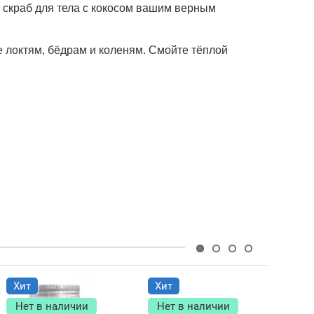
 скраб для тела с кокосом вашим верным
 локтям, бёдрам и коленям. Смойте тёплой
Хит
Хит
Хи
Нет в наличии
Нет в наличии
Не