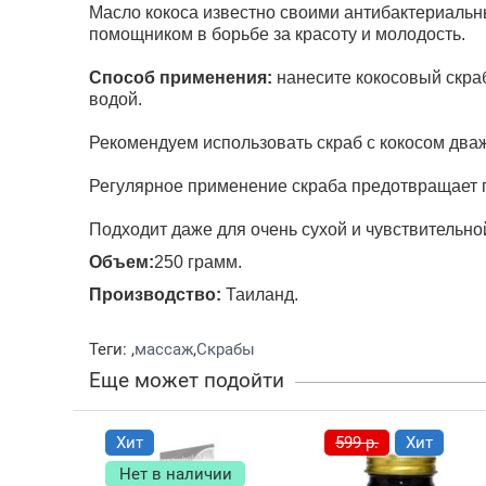
Масло кокоса известно своими антибактериальн
помощником в борьбе за красоту и молодость.
Способ применения:
нанесите кокосовый скра
водой.
Рекомендуем использовать скраб с кокосом два
Регулярное применение скраба предотвращает 
Подходит даже для очень сухой и чувствительно
Объем:
250 грамм.
Производство:
Таиланд.
Теги:
,
массаж
,
Скрабы
Еще может подойти
Хит
599 р.
Хит
Нет в наличии