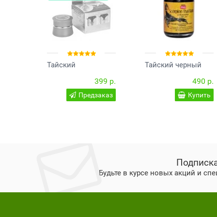
Тайский
Тайский черный
отбеливающий
бальзам с ядом
399 р.
490 р.
крем для интимной
скорпиона Banna 50
зоны Isme
грамм
Предзаказ
Купить
Whitening Leg
Therapy Cream, 5 гр
Подписка
Будьте в курсе новых акций и сп