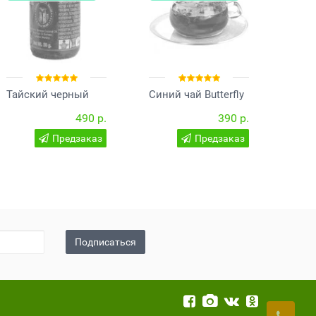
Тайский черный
Синий чай Butterfly
Тайс
бальзам на основе
Pea Tea
баль
490 р.
390 р.
яда кобры 50
50 гр
гр.Thai herb
Предзаказ
Предзаказ
Подписаться