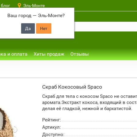
 блог
Эль-Монте
Ваш город —
Эль-Монте
?
ка и оплата
Хиты продаж
Отзывы
Скраб Кокосовый Spaco
Скраб для тела с кокосом Spaco не остав
аромата.Экстракт кокоса, входящий в сост
делая её гладкой, нежной и бархатистой.
Рейтинг:
Артикул:
Доступно: