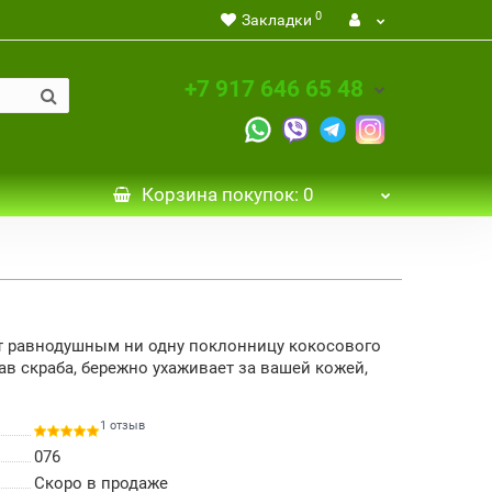
0
Закладки
+7 917 646 65 48
Корзина
покупок
: 0
ит равнодушным ни одну поклонницу кокосового
ав скраба, бережно ухаживает за вашей кожей,
1 отзыв
076
Скоро в продаже