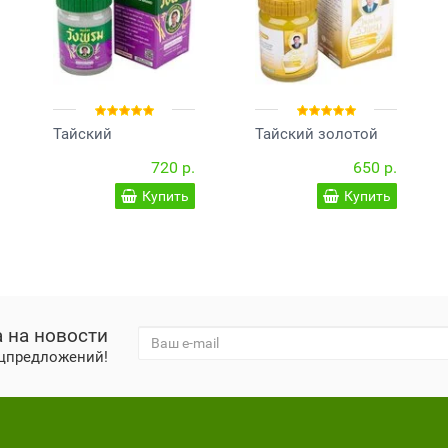
Тайский
Тайский золотой
фиолетовый
бальзам Wang Prom
720 р.
650 р.
бальзам с
Gold 50 гр.
лемонграссом
Купить
Купить
Wang Prom 50 гр
 на новости
ецпредложений!