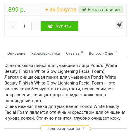
899 р.
+ 36 бонусов
Есть в наличии
-
Купить
+
0
0
Описание
Характеристики
Отзывы
Вопрос - Ответ
Осветляющая пенка для умывания лица Pond’s (White
Beauty Pinkish White Glow Lightening Facial Foam)
Легкая очищающая пенка для умывания Pond’s White
Beauty Pinkish White Glow Lightening Facial Foam — это
чистая кожа без чувства стянутости, пенка снимает
покраснения, очищает поры, придает коже лица
однородный цвет.
Очень нежная пенка для умывания Pond's White Beauty
Facial Foam является отличным средством для очищения
и ухода кожей. Отлично пенится, глубоко очищает кожу
лица, осветляет и выравнивает тон кожи, способствует
Полное описание
устранению пигментации и веснушек. Нормализует