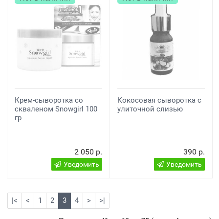
Крем-сыворотка со
Кокосовая сыворотка с
скваленом Snowgirl 100
улиточной слизью
гр
2 050 р.
390 р.
Уведомить
Уведомить
|<
<
1
2
3
4
>
>|