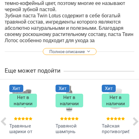
темно-кофейный цвет, поэтому многие ее называют
черной зубной пастой.
Зубная паста Twin Lotus содержит в себе богатый
травяной состав, ингредиенты которого являются
абсолютно натуральными и полезными. Благодаря
своему роскошному растительному составу, паста Твин
Лотос особенно подходит для ухода за
чувствительными зубами и является отличным
Полное описание
лечебным средством для борьбы
с заболеваниями десен (парадонтоз, кровоточивость
десен). Черная зубная паста Twin Lotus с легкостью
Еще может подойти
очищает зубы от зубного камня и даже от старого
налета после кофе, чая, сигарет; освежает дыхание на
долгое время; является незаменимым средством для
Хит
Хит
Хит
профилактики заболеваний пародонта.
Нет в
Нет в
Нет в
Основной состав:
сорбит, карбонат кальция, костная
наличии
наличии
наличии
ткань каракатицы, мисвак, клинакантус нутанс,
лаурилсульфат натрия, диоксид кремния , муррайа
метельчатая, стреблюс шершавый, масло мяты
Травяные
Травяной
Тайская
перечной, кристаллический ментол, эвкалиптовое
шарики от
шампунь
противогрибков
масло, бензонат натрия.
кашля
Джинда
мазь Hamar