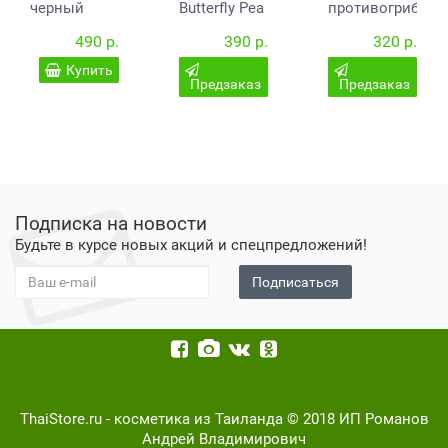
черный
Butterfly Pea
противогрибков
бальзам с
Tea
мазь Hamar
490 р.
390 р.
320 р.
ядом
82
скорпиона
Купить
Banna 50
Предзаказ
Предзаказ
грамм
Подписка на новости
Будьте в курсе новых акций и спецпредложений!
Подписаться
ThaiStore.ru - косметика из Таиланда © 2018 ИП Романов
Андрей Владимирович