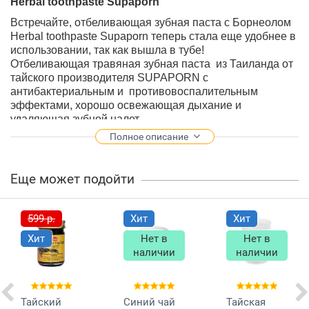
Herbal toothpaste Supaporn
Встречайте, отбеливающая зубная паста с Борнеолом
Herbal toothpaste Supaporn теперь стала еще удобнее в
использовании, так как вышла в тубе!
Отбеливающая травяная зубная паста из Таиланда от
тайского производителя SUPAPORN с
антибактериальным и противовоспалительным
эффектами, хорошо освежающая дыхание и
удаляющая зубной налет.
Способ применения:
для наилучшего эффекта
Полное описание
отбеливания рекомендуется регулярно использовать
тайскую зубную пасту
2 раза в день, утром и вечером.
Паста отлично пенится и очень экономична в
Еще может подойти
использовании.
Состав:
Сода, Сорбитол, Карбонат Кальция,
Лаурилсульфат натрия, соль, Борнеол, Камфора,
599 р.
Хит
Хит
Масло гвоздики, Ментол, Пропилен гликоль.
Хит
Нет в
Нет в
Вес:
30 грамм.
наличии
наличии
Производство:
SupaPorn
, Таиланд.
Тайский
Синий чай
Тайская