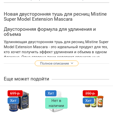
Новая двусторонняя тушь для ресниц Mistine
Super Model Extension Mascara
Двусторонняя формула для удлинения и
объема
Удлиняющая двусторонняя тушь для ресниц Mistine Super
Model Extension Mascara - это идеальный продукт для тех,
кто хочет получить эффект удлинения и объема в одном
флаконе. Одна сторона туши содержит специальные
волокна, которые удлиняют и разделяют ресницы, а
Полное описание
другая сторона обеспечивает объем и создает эффект
"густых" ресниц.
Еще может подойти
Высокое качество и безопасность
Тайская тушь для ресниц Mistine Super Model Extension
699 р.
Хит
350 р.
Mascara произведена из высококачественных
ингредиентов и прошла тестирование на безопасность.
Хит
Нет в
Хит
Формула туши не содержит парабенов, сульфатов,
наличии
фталатов и других вредных веществ, поэтому вы можете