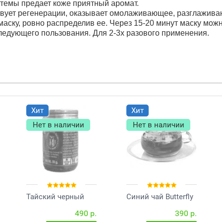
антемы предает коже приятный аромат.
вует регенерации, оказывает омолаживающее, разглажив
маску, ровно распределив ее. Через 15-20 минут маску можн
следующего пользования. Для 2-3х разового применения.
Хит
Хит
Нет в наличии
Нет в наличии
Тайский черный
Синий чай Butterfly
бальзам на основе
Pea Tea
490 р.
390 р.
яда кобры 50