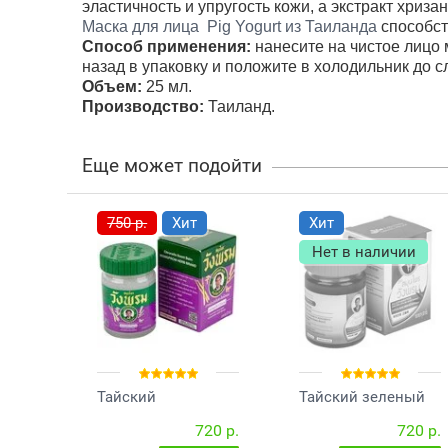
эластичность и упругость кожи, а экстракт хриз
Маска для лица Pig Yogurt из Таиланда
способст
Способ применения:
нанесите на чистое лицо 
назад в упаковку и положите в холодильник до 
Объем:
25 мл.
Производство:
Таиланд.
Еще может подойти
750 р.
Хит
Хит
Нет в наличии
Тайский
Тайский зеленый
фиолетовый
бальзам Wang Prom
720 р.
720 р.
бальзам с
50 гр.