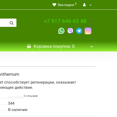
0
Закладки
+7 917 646 65 48
Корзина
покупок
: 0
santhemum
urt способствует регенерации, оказывает
няющее действие.
0 отзывов
544
В наличии