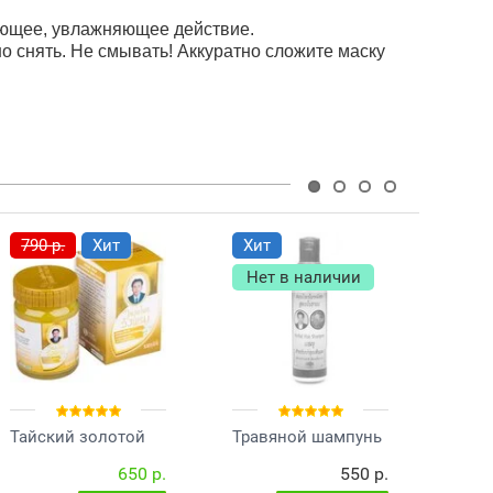
ающее, увлажняющее действие.
о снять. Не смывать! Аккуратно сложите маску
790 р.
Хит
Хит
Хи
Нет в наличии
Не
Тайский золотой
Травяной шампунь
Трав
бальзам Wang Prom
Джинда
от к
650 р.
550 р.
Gold 50 гр.
Pom