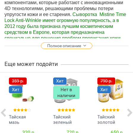
компонентами, которые работают с инновационными
4D технологиями, решающими проблемы потери
упругости кожи и ее старения.
Сыворотка Mistine Time
Lock Anti-Wrinkle имеет огромную популярность, а в
2012 году была признана лучшим косметическим
средством в Европе, которая предназначена
специально для решения проблем провисания кожи.
Полное описание
Сыворотка значительно улучшит текстуру кожи, делая
ее более упругой и крепкой, улучшит контур лица.
Еще может подойти
Состав:
пептидный комплекс Progeline, экстракты
трав, витамин Е.
359 р.
Хит
790 р.
Способ применения:
на очищенную кожу лица
кончиками пальцев нанесите небольшое количество
Хит
Нет в
Хит
сыворотки. Не смывать! Для лучшего эффекта
наличии
рекомендуется применять ежедневно днем и вечером.
Тайская
Тайский
Тайский
мазь
зеленый
золотой
против
бальзам
бальзам
320 р.
720 р.
650 р.