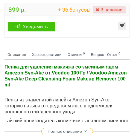
899 р.
+ 36 бонусов
В наличии
Уведомить
0
0
Описание
Характеристики
Отзывы
Вопрос - Ответ
Пенка для удаления макияжа со змеиным ядом
Amezon Syn-Ake от Voodoo 100 Гр / Voodoo Amezon
Syn-Ake Deep Cleansing Foam Makeup Remover 100
ml
Пенка из знаменитой линейки Amezon Syn-Ake,
которую называют средством «все в одном» для
роскошного ежедневного ухода!
Тайский производитель косметики с аналогом змеиного
яда Syn-Ake Voodoo продолжает восхищать своей
Полное описание
популярной линейкой женщин всего мира! Сегодня