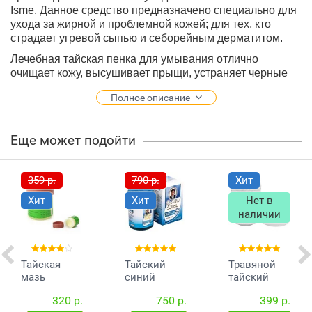
Isme. Данное средство предназначено специально для
ухода за жирной и проблемной кожей; для тех, кто
страдает угревой сыпью и себорейным дерматитом.
Лечебная тайская пенка для умывания отлично
очищает кожу, высушивает прыщи, устраняет черные
точки на лице, выравнивает тон кожи, удаляя следы от
Полное описание
акне и других воспалений кожи. Витамин В6 и алое
вера, входящие в состав умывалки, питают и
увлажняют кожу лица, делая ее мягкой и бархатистой.
Еще может подойти
Способ применения:
нанесите небольшое количество
средства на чуть влажное лицо массирующими
движениями до появления обильной пенки. После-
359 р.
790 р.
Хит
смойте теплой водой.
Хит
Хит
Нет в
Объем:
60 мл.
наличии
Производство
:
Isme
, Таиланд.
Тайская
Тайский
Травяной
мазь
синий
тайский
против
бальзам
ингалятор
320 р.
750 р.
399 р.
псориаза и
Wang Prom
Hong Thai