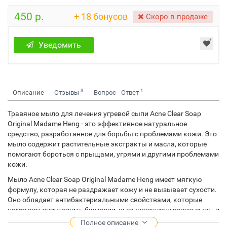
450 р.
+ 18 бонусов
Скоро в продаже
Уведомить
3
1
Описание
Отзывы
Вопрос - Ответ
Травяное мыло для лечения угревой сыпи Acne Clear Soap
Original Madame Heng - это эффективное натуральное
средство, разработанное для борьбы с проблемами кожи. Это
мыло содержит растительные экстракты и масла, которые
помогают бороться с прыщами, угрями и другими проблемами
кожи.
Мыло Acne Clear Soap Original Madame Heng имеет мягкую
формулу, которая не раздражает кожу и не вызывает сухости.
Оно обладает антибактериальными свойствами, которые
помогают уничтожить бактерии, вызывающие угревую сыпь, и
предотвратить ее повторное появление. Это мыло также
Полное описание