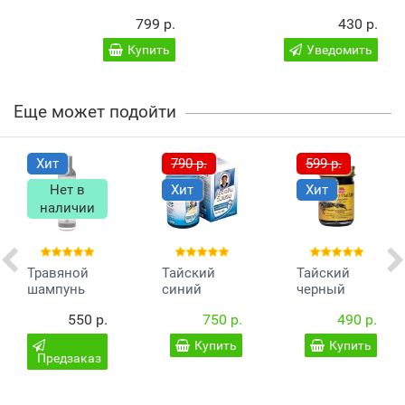
799 р.
430 р.
Купить
Уведомить
Еще может подойти
Хит
790 р.
599 р.
Нет в
Хит
Хит
наличии
Травяной
Тайский
Тайский
шампунь
синий
черный
Джинда
бальзам
бальзам с
550 р.
750 р.
490 р.
Wang Prom
ядом
50 гр
скорпиона
Купить
Купить
Banna 50
Предзаказ
грамм