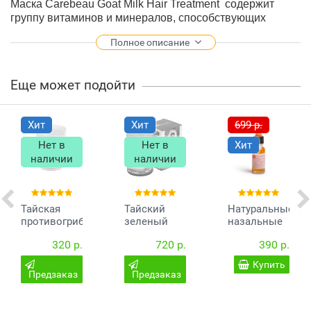
Маска Carebeau Goat Milk Hair Treatment
содержит
группу витаминов и минералов, способствующих
восстановлению поврежденных волос.
Полное описание
Способ применения:
Помойте волосы,а затем нанесите маску
Еще может подойти
массирующими движениями на волосы. Через 5-10
минут смойте тёплой водой.
Объем:
500 мл.
Хит
Хит
699 р.
Производство:Carebeau
Нет в
Нет в
Хит
наличии
наличии
Тайская
Тайский
Натуральные
противогрибковая
зеленый
назальные
мазь Hamar
бальзам
капли от
320 р.
720 р.
390 р.
82
Wang Prom
гайморита
50 гр.
Купить
Предзаказ
Предзаказ