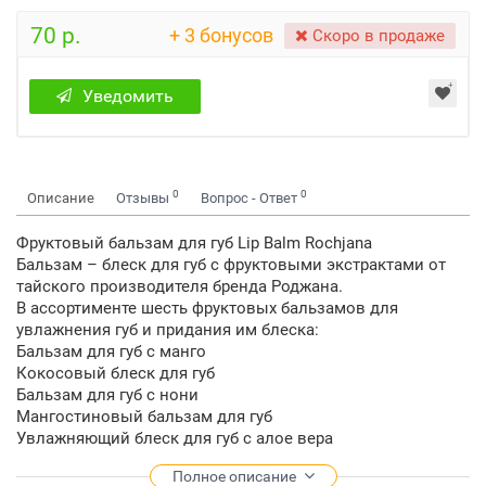
70 р.
+ 3 бонусов
Скоро в продаже
Уведомить
0
0
Описание
Отзывы
Вопрос - Ответ
Фруктовый бальзам для губ Lip Balm Rochjana
Бальзам – блеск для губ с фруктовыми экстрактами от
тайского производителя бренда Роджана.
В ассортименте шесть фруктовых бальзамов для
увлажнения губ и придания им блеска:
Бальзам для губ с манго
Кокосовый блеск для губ
Бальзам для губ с нони
Мангостиновый бальзам для губ
Увлажняющий блеск для губ с алое вера
Бальзам для губ Маракуйя
Полное описание
Вес нетто каждого бальзамчика для губ 5 грамм.