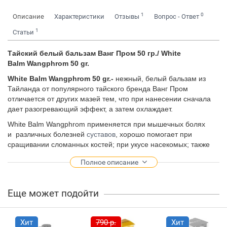
1
0
Описание
Характеристики
Отзывы
Вопрос - Ответ
1
Статьи
Тайский белый бальзам Ванг Пром 50 гр./ White
Balm Wangphrom 50 gr.
White Balm Wangphrom 50 gr.-
нежный, белый бальзам из
Тайланда от популярного тайского бренда Ванг Пром
отличается от других мазей тем, что при нанесении сначала
дает разогревающий эффект, а затем охлаждает.
White Balm Wangphrom применяется при мышечных болях
и различных болезней
суставов
, хорошо помогает при
сращивании сломанных костей; при укусе насекомых; также
облегчает симптомы простуды, насморка, отлично помогает
Полное описание
при головной боли.
Белый тайских бальзам Ванг Пром считается одним из самых
мягких и легких бальзамов, поэтому идеален против
Еще может подойти
респираторных заболеваний у детей любого возраста.
В Тайланде данную белую мазь часто применяют в
Хит
790 р.
Хит
массажных салонах.