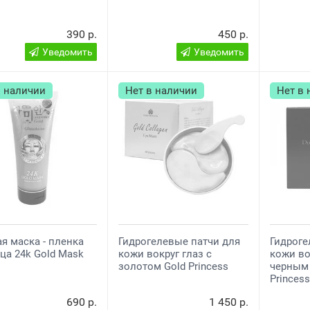
390 р.
450 р.
Уведомить
Уведомить
в наличии
Нет в наличии
Нет в
я маска - пленка
Гидрогелевые патчи для
Гидроге
ца 24k Gold Mask
кожи вокруг глаз с
кожи во
золотом Gold Princess
черным
Princes
690 р.
1 450 р.