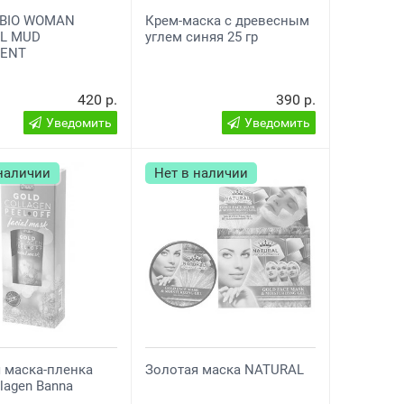
BIO WOMAN
Крем-маска с древесным
L MUD
углем синяя 25 гр
MENT
420 р.
390 р.
Уведомить
Уведомить
 наличии
Нет в наличии
 маска-пленка
Золотая маска NATURAL
llagen Banna