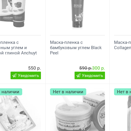
пленка с
Маска-пленка с
Маска-п
сным углем и
бамбуковым углем Black
Collagen
й глиной Anchuyt
Peel
550 р.
590 р.
300 р.
Уведомить
Уведомить
в наличии
Нет в наличии
Нет в