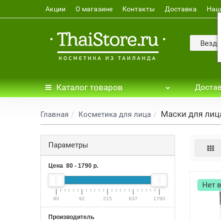
Акции
О магазине
Контакты
Доставка
Наш
Везде
Каталог
товаров
Достав
Маски для лица
Главная
Косметика для лица
Параметры
Цена
80
-
1790
р.
Нет 
80
92
215
637
1790
Производитель