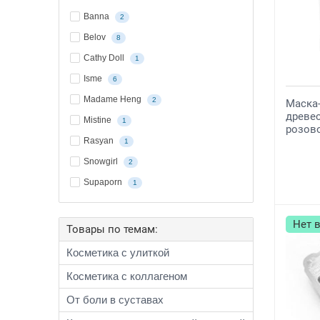
Banna
2
Belov
8
Cathy Doll
1
Isme
6
Madame Heng
2
Маска-
древе
Mistine
1
розово
Rasyan
1
Snowgirl
2
Supaporn
1
Нет 
Товары по темам:
Косметика с улиткой
Косметика с коллагеном
От боли в суставах