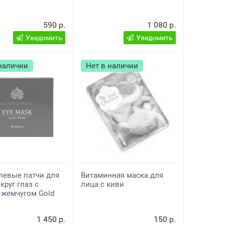
590 р.
1 080 р.
Уведомить
Уведомить
 наличии
Нет в наличии
левые патчи для
Витаминная маска для
круг глаз c
лица с киви
 жемчугом Gold
s
1 450 р.
150 р.