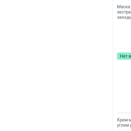
Маска 
экстр
звезд
Нет 
Крем-
углем 