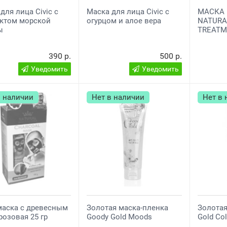
для лица Civic с
Маска для лица Civic с
МАСКА 
актом морской
огурцом и алое вера
NATURA
ы
TREAT
390 р.
500 р.
Уведомить
Уведомить
в наличии
Нет в наличии
Нет в
маска с древесным
Золотая маска-пленка
Золотая
розовая 25 гр
Goody Gold Moods
Gold Co