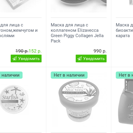
для лица с
Маска для лица с
Маска д
тоном,жемчугом и
коллагеном Elizavecca
биоакт
ослями
Green Piggy Collagen Jella
карата
Pack
190 р.
152 р.
990 р.
Уведомить
Уведомить
в наличии
Нет в наличии
Нет в