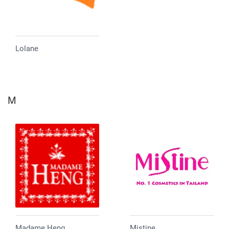
Lolane
M
Madame Heng
Mistine