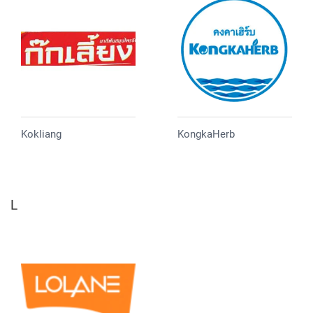
Kokliang
KongkaHerb
L