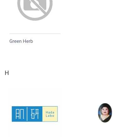
Green Herb
H