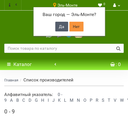
0
Эль-Монте
Ваш город —
Эль-Монте
?
+7 917 646 65 48
Каталог
: 0
Список производителей
Главная
Алфавитный указатель:
0 -
9
A
B
C
D
G
H
I
J
K
L
M
N
O
P
R
S
T
V
W
0 - 9