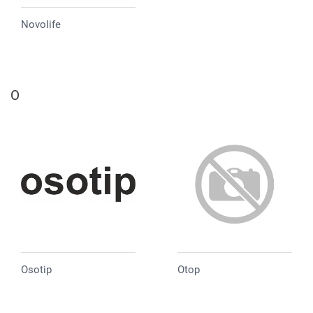
Novolife
O
Osotip
Otop