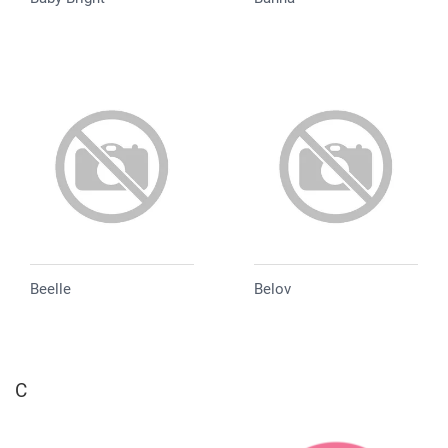
Beelle
Belov
C