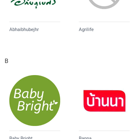
Abhaibhubejhr
Agrilife
B
Baby Bright
Banna