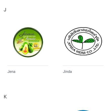
J
Jena
Jinda
K