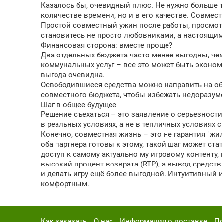
Казалось бы, очевидный плюс. Не нужно больше тр
количестве времени, но и в его качестве. Совме
Простой совместный ужин после работы, просмот
становитесь не просто любовниками, а настоящим
Финансовая сторона: вместе проще?
Два отдельных бюджета часто менее выгодны, чем
коммунальных услуг – все это может быть эконом
выгода очевидна.
Освободившиеся средства можно направить на общ
совместного бюджета, чтобы избежать недоразуме
Шаг в общее будущее
Решение съехаться – это заявление о серьезност
в реальных условиях, а не в тепличных условиях 
Конечно, совместная жизнь – это не гарантия "жил
оба партнера готовы к этому, такой шаг может с
доступ к самому актуально му игровому контенту
высокий процент возврата (RTP), а вывод средст
и делать игру ещё более выгодной. Интуитивный
комфортным.
Как заказать
О нас
Информация о доставке
П