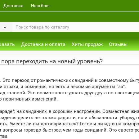
Доставка
Наш блог
казать
Доставка и оплата
Хиты продаж
Отзывы
 пора переходить на новый уровень?
 Это переход от романтических свиданий к совместному быту,
и страхи, и сомнения, но есть и весомые аргументы "за".
д головой. Это возможность узнать друг друга по-настоящему
го позитивных изменений.
 параде": на свиданиях, в хорошем настроении. Совместная жи
ется делить не только радости, но и обязанности: уборку, го
ть. Умеете ли вы договариваться? Готовы ли идти на компр
и вопросы гораздо быстрее, чем годы свиданий. Это своего р
ства