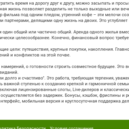
атить время на дорогу друг к другу, можно засыпать и просы
стная жизнь позволяет разделить не только выходные или ве
р фильма под одним пледом, утренний кофе – эти мелочи соз
и партнерами, делящими одну жизнь на двоих. Это углубляет
 один общий или частично общий. Аренда одного жилья вмест
ически целесообразнее. Конечно, финансовый вопрос требуе
ие цели: путешествия, крупные покупки, накопления. Главно
ний и конфликтов на этой почве.
и намерений, о готовности строить совместное будущее. Это
свиданий.
и долго и счастливо". Это работа, требующая терпения, уваже
тать важной ступенью к созданию крепкой и гармоничной семь
, включая лицензированные слоты, Live-дилеров и классичес
в осуществляется без задержек. Бонусы, кэшбэк, фриспины и
 интерфейс, мобильная версия и круглосуточная поддержка 
олитика Безопасности
Условия соглашения