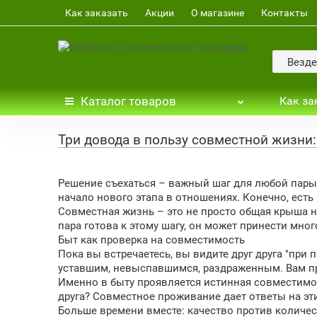
Как заказать
Акции
О магазине
Контакты
Везде
Каталог
товаров
Как за
Три довода в пользу совместной жизни:
Решение съехаться – важный шаг для любой пары.
начало нового этапа в отношениях. Конечно, есть 
Совместная жизнь – это не просто общая крыша на
пара готова к этому шагу, он может принести мно
Быт как проверка на совместимость
Пока вы встречаетесь, вы видите друг друга "при
уставшим, невыспавшимся, раздраженным. Вам прид
Именно в быту проявляется истинная совместимос
друга? Совместное проживание дает ответы на эт
Больше времени вместе: качество против количе